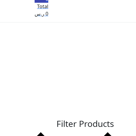
Total
0
ر.س
Filter Products