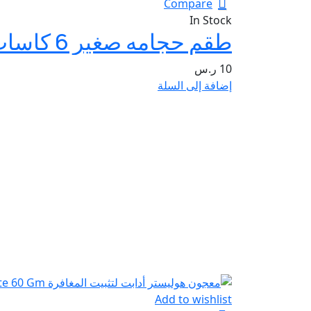
Compare
In Stock
طقم حجامه صغير 6 كاسات HIJAMA SMALL GUN +6CUP
10
ر.س
إضافة إلى السلة
Add to wishlist