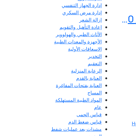
إدارة الجهاز التنفسي
إدارة مرض السكري
معجون هوليستر أدابت لتثبيت المغافرة Hollister 79300 Adapt Paste 60 Gm
إزالة الشعر
إعادة التأهيل والتقويم
الأثاث الطبي والهولووير
الأجهزة والمعدات الطبية
الإسعافات الأولية
التخدير
التعقيم
الرعاية المنزلية
العناية بالقدم
العناية بفتحات المفاغرة
المساج
المواد الطبية المستهلكة
عام
قياس الحمى
قياس ضغط الدم
مشدات بعد عمليات شفط