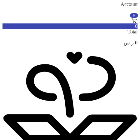
Account
0
0
Total
0
ر.س