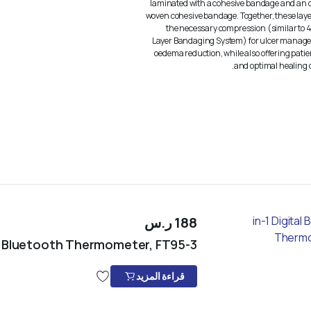
laminated with a cohesive bandage and an 
woven cohesive bandage. Together, these laye
the necessary compression (similar to 4
Layer Bandaging System) for ulcer manag
oedema reduction, while also offering patie
and optimal healing c
188
ر.س
3-in-1 Digital Bluetooth Thermometer, FT95
قراءة المزيد