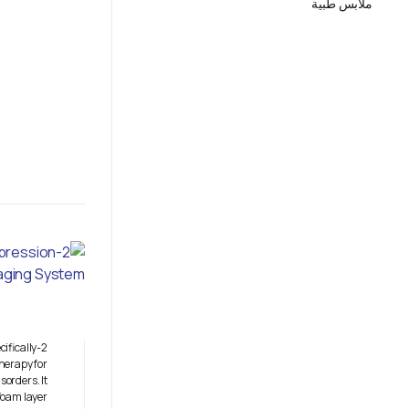
ملابس طبية
ifically
herapy for
orders. It
foam layer