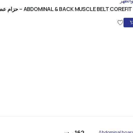
ABDOMINAL & BACK MUSCLE BELT CORE – حزام عضلات البطن والظهر
162
ر.س