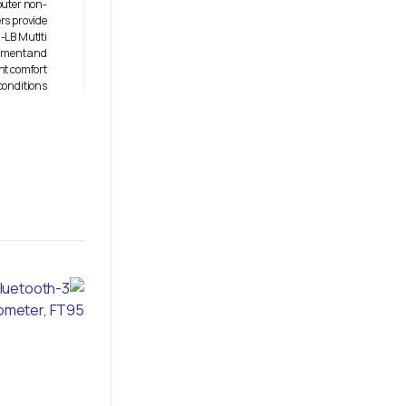
outer non-
rs provide
-LB Mutlti
ement and
nt comfort
onditions.