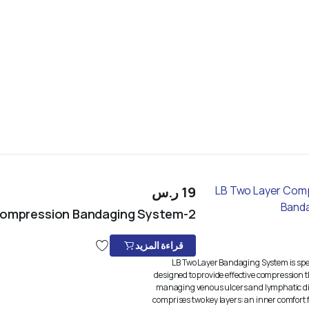
19
ر.س
2-LB Two Layer Compression Bandaging System
قراءة المزيد
2-LB Two Layer Bandaging System is spec
designed to provide effective compression t
managing venous ulcers and lymphatic dis
comprises two key layers: an inner comfort 