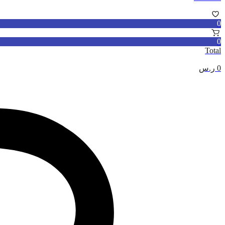
0
0
Total
0
ر.س