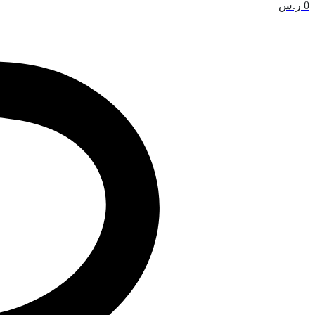
0
ر.س