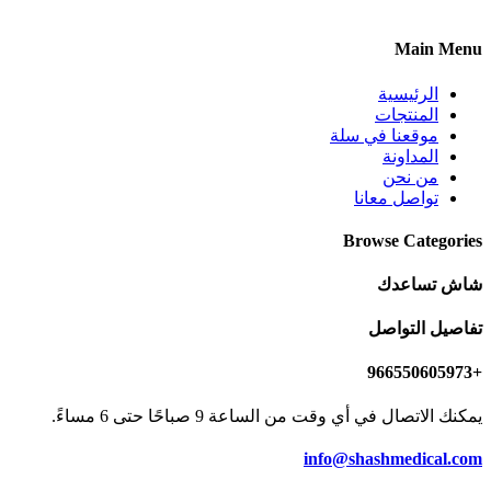
Main Menu
الرئيسية
المنتجات
موقعنا في سلة
المداونة
من نحن
تواصل معانا
Browse Categories
شاش تساعدك
تفاصيل التواصل
+966550605973
يمكنك الاتصال في أي وقت من الساعة 9 صباحًا حتى 6 مساءً.
info@shashmedical.com