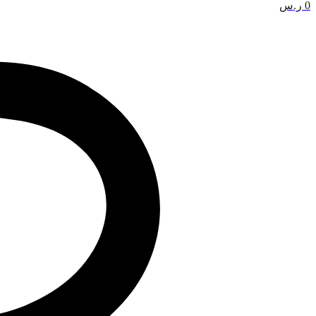
0
ر.س