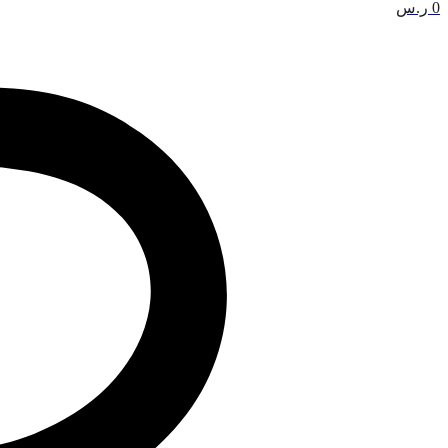
0
ر.س