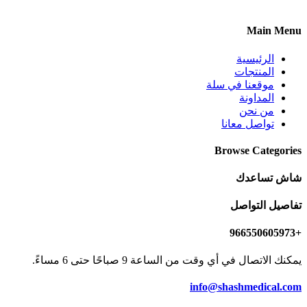
Main Menu
الرئيسية
المنتجات
موقعنا في سلة
المداونة
من نحن
تواصل معانا
Browse Categories
شاش تساعدك
تفاصيل التواصل
+966550605973
يمكنك الاتصال في أي وقت من الساعة 9 صباحًا حتى 6 مساءً.
info@shashmedical.com