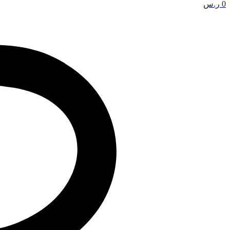
0
ر.س