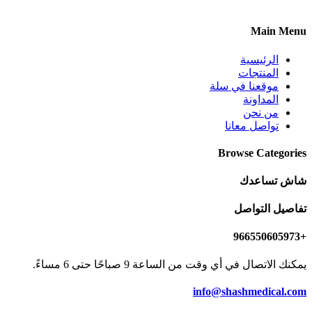
Main Menu
الرئيسية
المنتجات
موقعنا في سلة
المداونة
من نحن
تواصل معانا
Browse Categories
شاش تساعدك
تفاصيل التواصل
+966550605973
يمكنك الاتصال في أي وقت من الساعة 9 صباحًا حتى 6 مساءً.
info@shashmedical.com