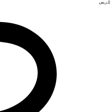
0
ر.س