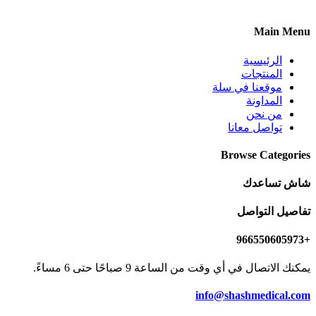
Main Menu
الرئيسية
المنتجات
موقعنا في سلة
المداونة
من نحن
تواصل معانا
Browse Categories
شاش تساعدك
تفاصيل التواصل
+966550605973
يمكنك الاتصال في أي وقت من الساعة 9 صباحًا حتى 6 مساءً.
info@shashmedical.com