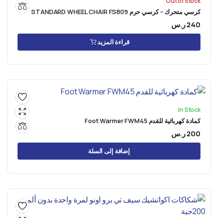
Out of stock
كرسي متحرك – كرسي حرم STANDARD WHEEL CHAIR FS809
240
ر.س
قراءة المزيد
In Stock
كمادة كهربائية للقدم Foot Warmer FWM45
200
ر.س
إضافة إلى السلة