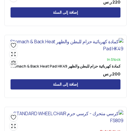
220
ر.س
إضافة إلى السلة
In Stock
كمادة كهربائية حزام للبطن والظهر Stomach & Back Heat Pad HK49
200
ر.س
إضافة إلى السلة