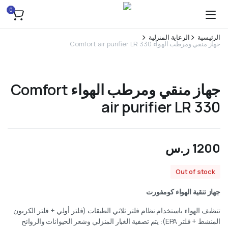
0
الرئيسية
الرعاية المنزلية
جهاز منقي ومرطب الهواء Comfort air purifier LR 330
جهاز منقي ومرطب الهواء Comfort
air purifier LR 330
1200
ر.س
Out of stock
جهاز تنقية الهواء كومفورت
تنظيف الهواء باستخدام نظام فلتر ثلاثي الطبقات (فلتر أولي + فلتر الكربون
المنشط + فلتر EPA): يتم تصفية الغبار المنزلي وشعر الحيوانات والروائح