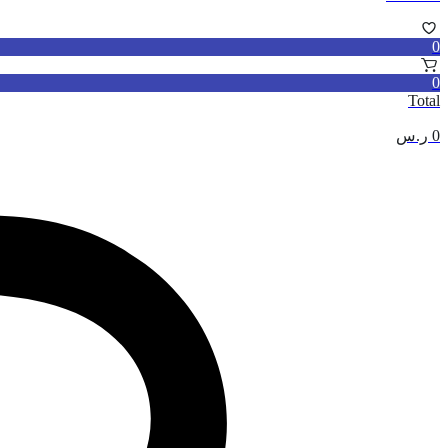
0
0
Total
0
ر.س