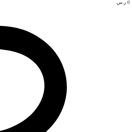
0
ر.س