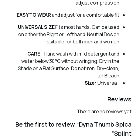
adjust compression
EASY TO WEAR
and adjust for a comfortable fit
UNIVERSAL SIZE
Fits most hands. Can be used
on either the Right or Left hand. Neutral Design
suitable for both men and women
CARE –
Hand wash with mild detergent and
water below 30°C without wringing. Dry in the
Shade on a Flat Surface. Do not Iron, Dry-clean,
or Bleach.
Universal
Size:
Reviews
There are no reviews yet.
Be the first to review “Dyna Thumb Spica
Splint”