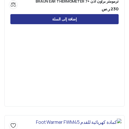
ترمومتر براون اذن +BRAUN EAR THERMOMETER 7
230
ر.س
إضافة إلى السلة