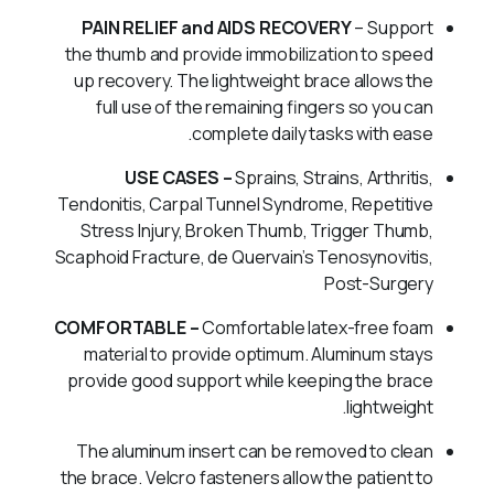
PAIN RELIEF and AIDS RECOVERY
– Support
the thumb and provide immobilization to speed
up recovery. The lightweight brace allows the
full use of the remaining fingers so you can
complete daily tasks with ease.
USE CASES –
Sprains, Strains, Arthritis,
Tendonitis, Carpal Tunnel Syndrome, Repetitive
Stress Injury, Broken Thumb, Trigger Thumb,
Scaphoid Fracture, de Quervain’s Tenosynovitis,
Post-Surgery
COMFORTABLE –
Comfortable latex-free foam
material to provide optimum. Aluminum stays
provide good support while keeping the brace
lightweight.
The aluminum insert can be removed to clean
the brace. Velcro fasteners allow the patient to