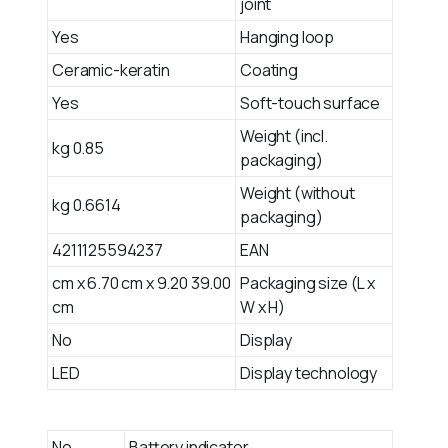
joint
Yes
Hanging loop
Ceramic-keratin
Coating
Yes
Soft-touch surface
Weight (incl.
0.85 kg
packaging)
Weight (without
0.6614 kg
packaging)
4211125594237
EAN
39.00 cm x 6.70 cm x 9.20
Packaging size (L x
cm
W x H)
No
Display
LED
Display technology
No
Battery indicator