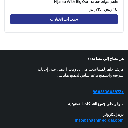
طقم ادوات حجامة Hijama With Big Gun
10
ر.س
–
15
ر.س
نطاق
تحديد أحد الخيارات
السعر:
من
خلال
هل تحتاج إلى مساعدة؟
فريقنا جاهز لمساعدتك في أي وقت. احصل على إجابات
سريعة واستمتع بدعم سلس لجميع طلباتك.
+966550605973
متوفر على جميع الشبكات السعودية.
بريد إلكتروني:
info@shashmedical.com