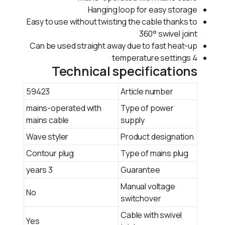
Hanging loop for easy storage
Easy to use without twisting the cable thanks to
360° swivel joint
Can be used straight away due to fast heat-up
4 temperature settings
Technical specifications
59423
Article number
mains-operated with
Type of power
mains cable
supply
Wave styler
Product designation
Contour plug
Type of mains plug
3 years
Guarantee
Manual voltage
No
switchover
Cable with swivel
Yes