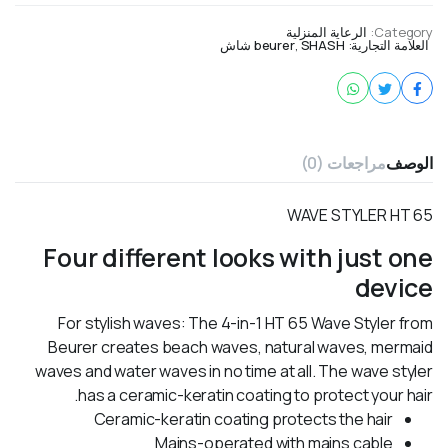
Category:
الرعاية المنزلية
العلامة التجارية:
SHASH شاش
,
beurer
الوصف
مراجعات (0)
WAVE STYLER HT 65
Four different looks with just one
device
For stylish waves: The 4-in-1 HT 65 Wave Styler from
Beurer creates beach waves, natural waves, mermaid
waves and water waves in no time at all. The wave styler
has a ceramic-keratin coating to protect your hair.
Ceramic-keratin coating protects the hair
Mains-operated with mains cable