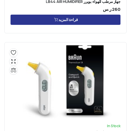
جهاز مرطب للهواء بويرر LB44 AIR HUMIDIFIER
260
ر.س
قراءة المزيد
In Stock