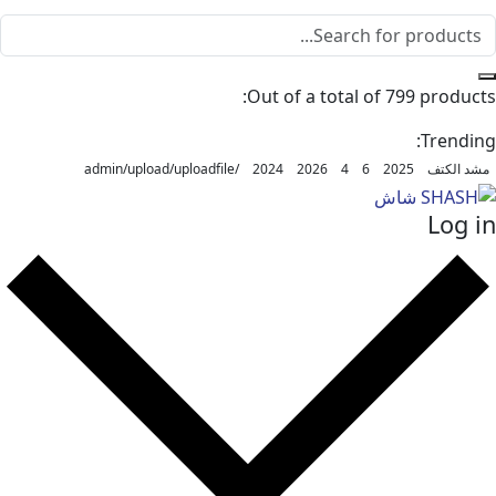
Out of a total of 799 pr
Tr
تف
2025
6
4
2026
2024
/admin/upload/uploadfile
L