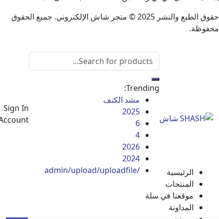
حقوق الطبع والنشر 2025 © متجر شاش الإلكتروني. جميع الحقوق
.
Trending:
مشد الكتف
0
Sign In
2025
Total
Account
6
0
0
ر.س
4
2026
2024
/admin/upload/uploadfile
الرئيسية
المنتجات
موقعنا في سلة
المداونة
من نحن