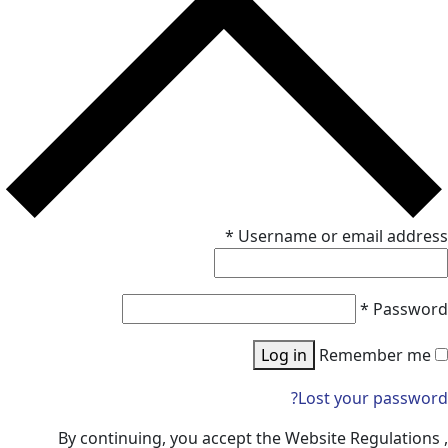
*
Username or email a
*
Pa
Log in
Remembe
Lost your pa
By continuing, you accept the Website Regula