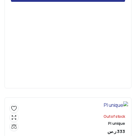
Out of stock
PI unique
333
ر.س