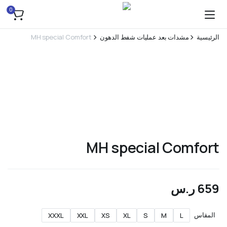
0
الرئيسية
مشدات بعد عمليات شفط الدهون
MH special Comfort
MH special Comfort
659
ر.س
المقاس
XXXL
XXL
XS
XL
S
M
L