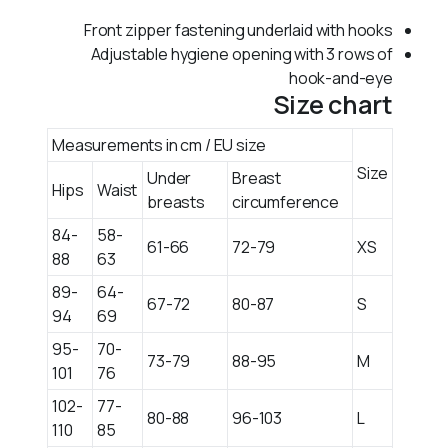
Front zipper fastening underlaid with hooks
Adjustable hygiene opening with 3 rows of
hook-and-eye
Size chart
Measurements in cm / EU size
Size
Under
Breast
Hips
Waist
breasts
circumference
84-
58-
61-66
72-79
XS
88
63
89-
64-
67-72
80-87
S
94
69
95-
70-
73-79
88-95
M
101
76
102-
77-
80-88
96-103
L
110
85