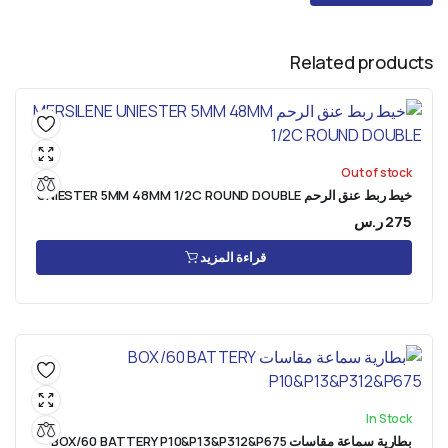
Related products
Out of stock
خيط ربط عنق الرحم MERSILENE UNIESTER 5MM 48MM 1/2C ROUND DOUBLE
275
ر.س
قراءة المزيد
In Stock
بطارية سماعة مقاسات BOX/60 BATTERY P10&P13&P312&P675