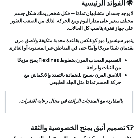
🌟 الفوائد الرئيسية
لا يوجد جسدان متشابهان تمامًا — فكل شخص يملك شكل جسم
مختلف يتغير على مدار اليوم ومع الحركة. لذلك من الصعب العثور
على جهاز فغرة يناسب كل الحالات.
يتميز سينسورا ميو كونفكس بقاعدة محدبة متكيفة ولاصق مرن
يقدمان تثبيتًا مريحًا وآمنًا حتى في المناطق غير المستوية أو الغائرة.
التصميم المحدب المرن بخطوط Flexlines يمنح مزيجًا
من الثبات والراحة.
اللاصق المرن يسمح للضمادة بالتمدد والانكماش مع
حركة الجسم تمامًا مثل الجلد الطبيعي.
بالمقارنة مع المنتجات الرائدة في مجال رعاية الفغرات.
👕 تصميم أنيق يمنح الخصوصية والثقة
يختلف سينسورا ميو كونفكس عن باقي منتجات الفغرة، حيث صُمم