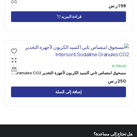
198
ر.س
قراءة المزيد
In Stock
مسحوق امتصاص ثاني اكسيد الكربون لأجهزة التخدير Intersorb Sodalime Granules CO2
250
ر.س
إضافة إلى السلة
هل تحتاج إلى مساعدة؟