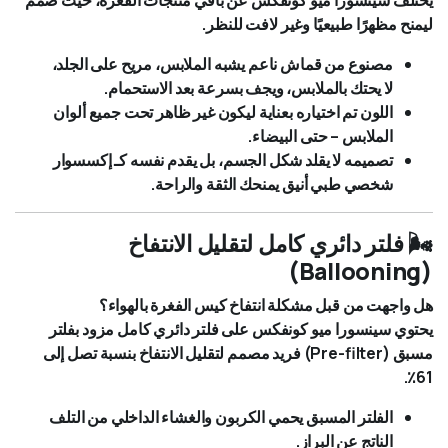
ليمنح مظهرًا طبيعيًا وغير لافت للنظر.
مصنوع من قماش ناعم يشبه الملابس، مريح على الجلد،
لا يحتك بالملابس، ويجف بسرعة بعد الاستحمام.
اللون تم اختياره بعناية ليكون غير ظاهر تحت جميع ألوان
الملابس – حتى البيضاء.
تصميمه لا يقلد شكل الجسم، بل يقدم نفسه كـ إكسسوار
شخصي طبي أنيق يمنحك الثقة والراحة.
🌬️ فلتر دائري كامل لتقليل الانتفاخ
(Ballooning)
هل واجهت من قبل مشكلة انتفاخ كيس الفغرة بالهواء؟
يحتوي سينسورا ميو كونفكس على فلتر دائري كامل مزود بفلتر
مسبق (Pre-filter) فريد مصمم لتقليل الانتفاخ بنسبة تصل إلى
61٪.
الفلتر المسبق يحمي الكربون والغشاء الداخلي من التلف
الناتج عن البراز.