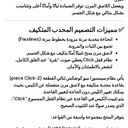
وبفضل اللاصق المرن، توفر الضمادة ثباتًا وأمانًا أعلى وتتناسب
بشكل مثالي مع شكل الجسم.
✅ مميزات التصميم المحدب المتكيف
انحناءة محدبة مرنة مزودة بخطوط مرنة (Flexlines)
تجمع بين الثبات والمرونة.
لاصق مرن يمنح تثبيتًا آمنًا يتكيف مع شكل الجسم.
نظام قفل Click يعطي صوت “نقرة” عند الغلق الكامل،
لتشعر بالاطمئنان والأمان.
يأتي نظام سينسورا ميو كونفكس ثنائي القطعة (2-piece Click)
بقاعدة محدبة متكيفة مع لاصق مرن منفصلة عن الكيس، بحيث
يمكنك تغيير الكيس دون الحاجة لتغيير القاعدة.
يتم تثبيت الكيس في القاعدة عبر نظام القفل المسموع “Click”،
الذي يصدر صوتًا عند التثبيت الصحيح.
يتوفر المنتج بمجموعة واسعة من القواعد: