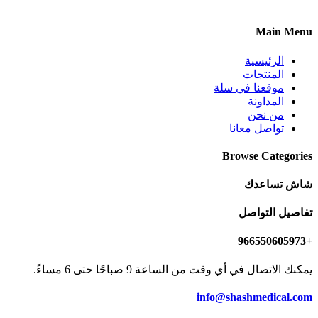
Main Menu
الرئيسية
المنتجات
موقعنا في سلة
المداونة
من نحن
تواصل معانا
Browse Categories
شاش تساعدك
تفاصيل التواصل
+966550605973
يمكنك الاتصال في أي وقت من الساعة 9 صباحًا حتى 6 مساءً.
info@shashmedical.com