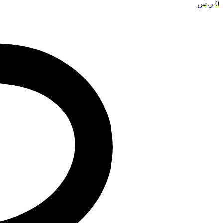
0
ر.س