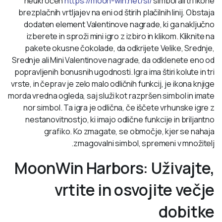
neukročen
https://moon-win.net/sl/
simbol ali tri ikone
brezplačnih vrtljajev na eni od štirih plačilnih linij. Obstaja
dodaten element Valentinove nagrade, ki ga naključno
izberete in sproži mini igro z izbiro in klikom. Kliknite na
pakete okusne čokolade, da odkrijete Velike, Srednje,
Srednje ali Mini Valentinove nagrade, da odklenete eno od
popravljenih bonusnih ugodnosti. Igra ima štiri kolute in tri
vrste, in čeprav je zelo malo odličnih funkcij, je ikona knjige
morda vredna ogleda, saj služi kot razpršen simbol in imate
nor simbol. Ta igra je odlična, če iščete vrhunske igre z
nestanovitnostjo, ki imajo odlične funkcije in briljantno
grafiko. Ko zmagate, se območje, kjer se nahaja
zmagovalni simbol, spremeni v množitelj.
MoonWin Harbors: Uživajte,
vrtite in osvojite večje
dobitke