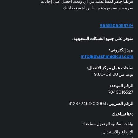
فريقنا جاهز لمساعدتك في أي وقت. احصل على إجابات
سريعة واستمتع بدعم سلس لجميع طلباتك.
+966550605973
متوفر على جميع الشبكات السعودية.
بريد إلكتروني:
info@shashmedical.com
ساعات عمل مركز الاتصال:
يوميا من 09:00–19:00
الرقم الموحد:
7049016327
الرقم الضريبي:
312872461800003
دعنا نساعدك
بيانات إمكانية الوصول تساعدك
الإرجاع والاستبدال