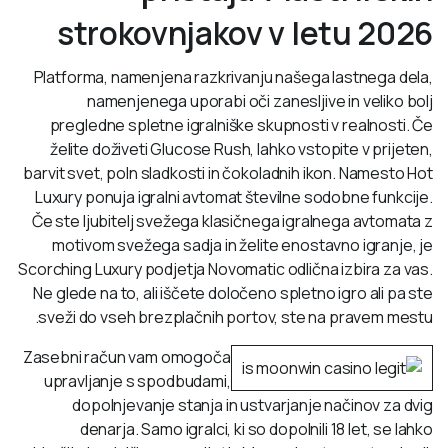
strokovnjakov v letu 2026
Platforma, namenjena razkrivanju našega lastnega dela,
namenjenega uporabi oči zanesljive in veliko bolj
pregledne spletne igralniške skupnosti v realnosti. Če
želite doživeti Glucose Rush, lahko vstopite v prijeten,
barvit svet, poln sladkosti in čokoladnih ikon. Namesto Hot
Luxury ponuja igralni avtomat številne sodobne funkcije.
Če ste ljubitelj svežega klasičnega igralnega avtomata z
motivom svežega sadja in želite enostavno igranje, je
Scorching Luxury podjetja Novomatic odlična izbira za vas.
Ne glede na to, ali iščete določeno spletno igro ali pa ste
sveži do vseh brezplačnih portov, ste na pravem mestu.
Zasebni račun vam omogoča
upravljanje s spodbudami,
dopolnjevanje stanja in ustvarjanje načinov za dvig
denarja. Samo igralci, ki so dopolnili 18 let, se lahko