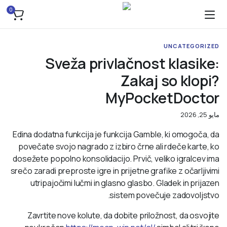
0
UNCATEGORIZED
Sveža privlačnost klasike:
Zakaj so klopi?
MyPocketDoctor
مايو 25, 2026
Edina dodatna funkcija je funkcija Gamble, ki omogoča, da
povečate svojo nagrado z izbiro črne ali rdeče karte, ko
dosežete popolno konsolidacijo. Prvič, veliko igralcev ima
srečo zaradi preproste igre in prijetne grafike z očarljivimi
utripajočimi lučmi in glasno glasbo.
Gladek in prijazen
sistem povečuje zadovoljstvo.
Zavrtite nove kolute, da dobite priložnost, da osvojite