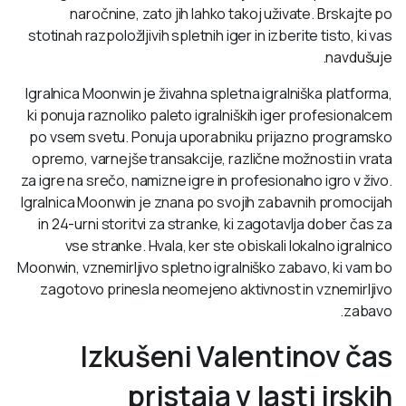
naročnine, zato jih lahko takoj uživate. Brskajte po
stotinah razpoložljivih spletnih iger in izberite tisto, ki vas
navdušuje.
Igralnica Moonwin je živahna spletna igralniška platforma,
ki ponuja raznoliko paleto igralniških iger profesionalcem
po vsem svetu. Ponuja uporabniku prijazno programsko
opremo, varnejše transakcije, različne možnosti in vrata
za igre na srečo, namizne igre in profesionalno igro v živo.
Igralnica Moonwin je znana po svojih zabavnih promocijah
in 24-urni storitvi za stranke, ki zagotavlja dober čas za
vse stranke. Hvala, ker ste obiskali lokalno igralnico
Moonwin, vznemirljivo spletno igralniško zabavo, ki vam bo
zagotovo prinesla neomejeno aktivnost in vznemirljivo
zabavo.
Izkušeni Valentinov čas
pristaja v lasti irskih