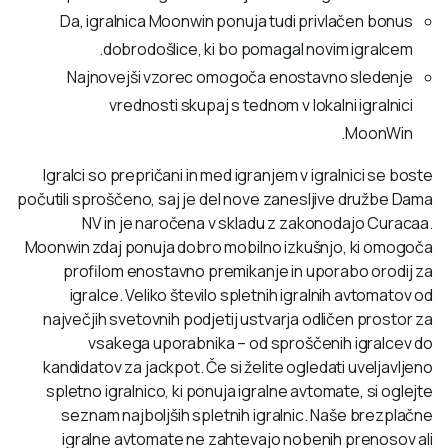
Da, igralnica Moonwin ponuja tudi privlačen bonus
dobrodošlice, ki bo pomagal novim igralcem.
Najnovejši vzorec omogoča enostavno sledenje
vrednosti skupaj s tednom v lokalni igralnici
MoonWin.
Igralci so prepričani in med igranjem v igralnici se boste
počutili sproščeno, saj je del nove zanesljive družbe Dama
NV in je naročena v skladu z zakonodajo Curacaa.
Moonwin zdaj ponuja dobro mobilno izkušnjo, ki omogoča
profilom enostavno premikanje in uporabo orodij za
igralce. Veliko število spletnih igralnih avtomatov od
največjih svetovnih podjetij ustvarja odličen prostor za
vsakega uporabnika – od sproščenih igralcev do
kandidatov za jackpot. Če si želite ogledati uveljavljeno
spletno igralnico, ki ponuja igralne avtomate, si oglejte
seznam najboljših spletnih igralnic. Naše brezplačne
igralne avtomate ne zahtevajo nobenih prenosov ali