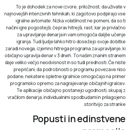
To je dohodek za nove izvore, priložnost, da uživate v
najnovejših intenzivnih tehnikah, ki zagotovo podpirajo vse
igralne avtomate. Nizka volatilnost ne pomeni, da so ti
načini igre pogostejši, čeprav hitrejši, rast, kar je privlačno
za upravljanje denarja in vam omogoča daljše učenje
igranja. Tudi ljudje lahko hitro dosežejo svoje dobitke
zaradi novega, izjemno hitrega programa za upravljanje, ki
običajno upravlja denar v 3 dneh. To našim znanim stranem
daje veliko večjo neodvisnost in so tudi prednosti. Če niste
prepričani, da podrobnosti o programu povezave niso
podane, nekatere spletne igralnice omogočajo na primer
programsko opremo za nagrajevanje običajnih igralcev.
Te aplikacije običajno postanejo ugodnosti, skupaj z
vračilom denarja, individualnimi spodbudami in prilagojeno
storitvijo za stranke.
Popusti in edinstvene