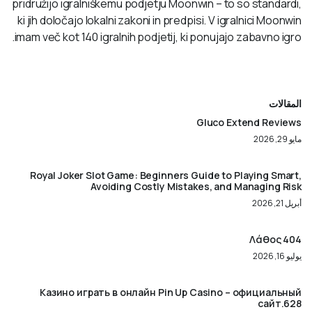
pridružijo igralniškemu podjetju Moonwin – to so standardi,
ki jih določajo lokalni zakoni in predpisi. V igralnici Moonwin
imam več kot 140 igralnih podjetij, ki ponujajo zabavno igro.
المقالات
Gluco Extend Reviews
مايو 29, 2026
Royal Joker Slot Game: Beginners Guide to Playing Smart,
Avoiding Costly Mistakes, and Managing Risk
أبريل 21, 2026
404 Λάθος
يوليو 16, 2026
Казино играть в онлайн Pin Up Casino – официальный
сайт.628