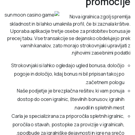
promocije
Nova igralnica zgolj spremlja
skladnost in bi lahko umaknila profil, če bi zaznala kršitve.
Uporaba aplikacije tretje osebe za pridobitev bonusa je
precej tabu. Vse transakcije se dejansko obdelujejo prek
varnih kanalov, zato morajo strokovnjaki upravljati z
njihovimi zasebnimi podatki.
Strokovnjaki si lahko ogledajo ugled bonusa, določijo
pogoje in določijo, kdaj bonus ni bil pripisan takoj po
začetnem pologu.
Naše podjetje je brezplačna rešitev, ki vam ponuja
dostop do ocen igralnic, številnih bonusov, igralnih
navodil in spletnih mest.
Carla je specializirana za priporočila spletnih igralnic,
poročila o stavah, postopke za provizije v igralnicah,
spodbude za igralniške dejavnosti in igre na srečo.